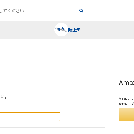
陸上
長袖シャツ
陸上競技（跳）
タイム計測
ハー
陸上
チュ
Am
レーシングシャツ・タイツ
消耗品・スペアパーツ
パワー
トレ
フィ
さい。
Amaz
ウインドブレーカー
プライオボックス
ベス
ミニ
Amaz
ソックス
ラダー・マーカー
手袋