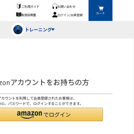
ご利用ガイド
お問い合わせ
カート
取扱説明書
ログイン/会員登録
トレーニング
フパンツ・トランクス
競技（投）
ーブ・牽引
azonアカウントをお持ちの方
ーニングスーツ
ットネス機器
onアカウントを利用して会員登録されたお客様は、
ト
ハードル・ハードル
onのID、パスワードで、ログインすることができます。