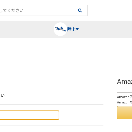
陸上
長袖シャツ
陸上競技（跳）
タイム計測
ハー
陸上
チュ
Am
レーシングシャツ・タイツ
消耗品・スペアパーツ
パワー
トレ
フィ
さい。
Amaz
ウインドブレーカー
プライオボックス
ベス
ミニ
Amaz
ソックス
ラダー・マーカー
手袋