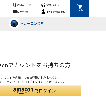
ご利用ガイド
お問い合わせ
カート
取扱説明書
ログイン/会員登録
トレーニング
フパンツ・トランクス
競技（投）
ーブ・牽引
azonアカウントをお持ちの方
ーニングスーツ
ットネス機器
onアカウントを利用して会員登録されたお客様は、
ト
ハードル・ハードル
onのID、パスワードで、ログインすることができます。