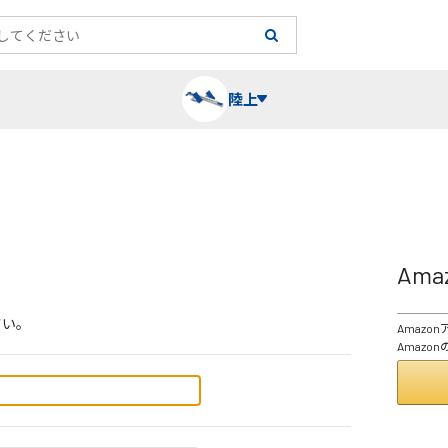
陸上
長袖シャツ
陸上競技（跳）
タイム計測
ハー
陸上
チュ
Am
レーシングシャツ・タイツ
消耗品・スペアパーツ
パワー
トレ
フィ
さい。
Amaz
ウインドブレーカー
プライオボックス
ベス
ミニ
Amaz
ソックス
ラダー・マーカー
手袋