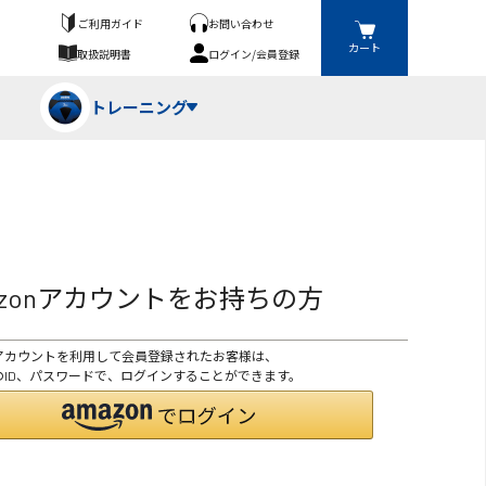
ご利用ガイド
お問い合わせ
カート
取扱説明書
ログイン/会員登録
トレーニング
フパンツ・トランクス
競技（投）
ーブ・牽引
azonアカウントをお持ちの方
ーニングスーツ
ットネス機器
onアカウントを利用して会員登録されたお客様は、
ト
ハードル・ハードル
onのID、パスワードで、ログインすることができます。