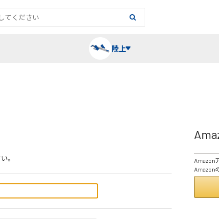
陸上
長袖シャツ
陸上競技（跳）
タイム計測
ハー
陸上
チュ
Am
レーシングシャツ・タイツ
消耗品・スペアパーツ
パワー
トレ
フィ
さい。
Amaz
ウインドブレーカー
プライオボックス
ベス
ミニ
Amaz
ソックス
ラダー・マーカー
手袋