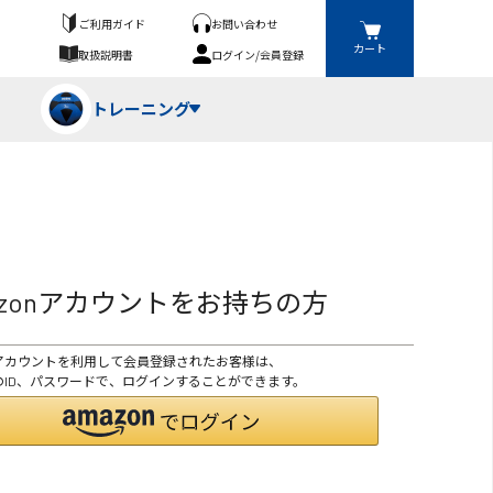
ご利用ガイド
お問い合わせ
カート
取扱説明書
ログイン/会員登録
トレーニング
フパンツ・トランクス
競技（投）
ーブ・牽引
azonアカウントをお持ちの方
ーニングスーツ
ットネス機器
onアカウントを利用して会員登録されたお客様は、
ト
ハードル・ハードル
onのID、パスワードで、ログインすることができます。