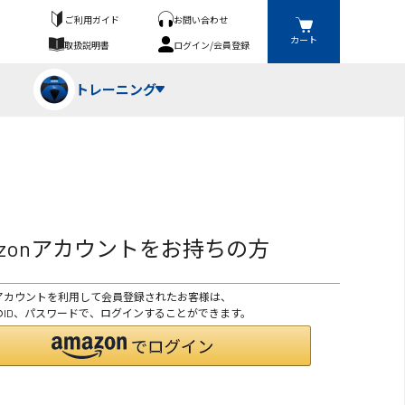
ご利用ガイド
お問い合わせ
カート
取扱説明書
ログイン/会員登録
トレーニング
フパンツ・トランクス
競技（投）
ーブ・牽引
azonアカウントをお持ちの方
ーニングスーツ
ットネス機器
onアカウントを利用して会員登録されたお客様は、
ト
ハードル・ハードル
onのID、パスワードで、ログインすることができます。