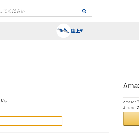
陸上
長袖シャツ
陸上競技（跳）
タイム計測
ハー
陸上
チュ
Am
レーシングシャツ・タイツ
消耗品・スペアパーツ
パワー
トレ
フィ
さい。
Amaz
ウインドブレーカー
プライオボックス
ベス
ミニ
Amaz
ソックス
ラダー・マーカー
手袋