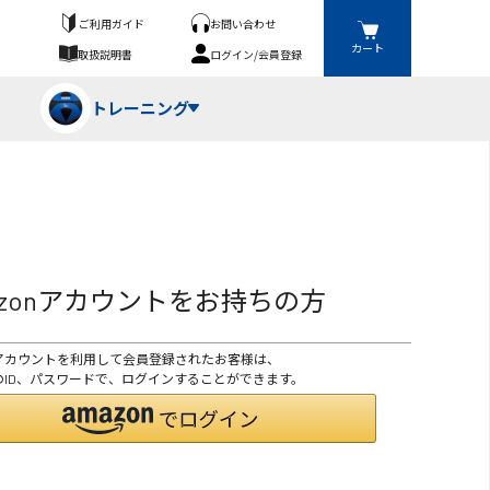
ご利用ガイド
お問い合わせ
カート
取扱説明書
ログイン/会員登録
トレーニング
フパンツ・トランクス
競技（投）
ーブ・牽引
azonアカウントをお持ちの方
ーニングスーツ
ットネス機器
onアカウントを利用して会員登録されたお客様は、
ト
ハードル・ハードル
onのID、パスワードで、ログインすることができます。