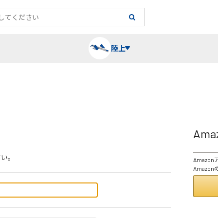
陸上
長袖シャツ
陸上競技（跳）
タイム計測
ハー
陸上
チュ
Am
レーシングシャツ・タイツ
消耗品・スペアパーツ
パワー
トレ
フィ
さい。
Amaz
ウインドブレーカー
プライオボックス
ベス
ミニ
Amaz
ソックス
ラダー・マーカー
手袋