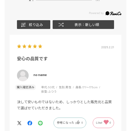
絞り込み
表示：新しい順
2025.2.21
安心の品質です
no name
購入確認済み
年代:
50代
性別:
男性
身長:
171～175cm
体型:
ふつう
決して安いものではないため、しっかりとした販売元と品質
で選ばせていただきました。
参考になった
0
Like!
0