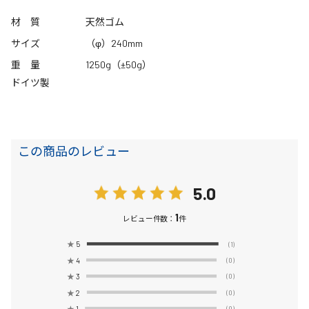
材 質
天然ゴム
サイズ
（φ）240mm
重 量
1250g（±50g）
ドイツ製
この商品のレビュー
5.0
1
レビュー件数：
件
★
5
(1)
★
4
(0)
★
3
(0)
★
2
(0)
★
1
(0)