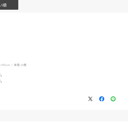
い順
～155cm
体型:
小柄
す。
す。