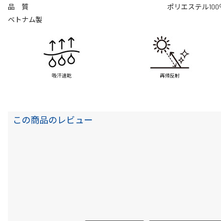
品 質
ポリエステル100
ベトナム製
吸汗速乾
再帰反射
この商品のレビュー