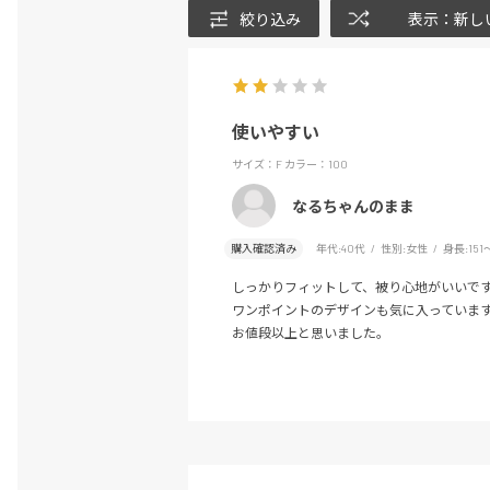
絞り込み
表示：新し
使いやすい
サイズ：F
カラー：100
なるちゃんのまま
購入確認済み
年代:
40代
性別:
女性
身長:
151
しっかりフィットして、被り心地がいいで
ワンポイントのデザインも気に入っていま
お値段以上と思いました。