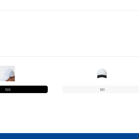
100
101