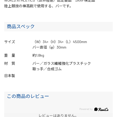
WORLD ATHLETICS（世界陸連）認定製品 JAAF検定品
陸上競技の棒高跳で使用する、バーです。
商品スペック
サイズ
（W）34×（H）34×（L）4500mm
バー直径（φ）30mm
重 量
約1.8kg
材 質
バー／ガラス繊維強化プラスチック
取っ手／合成ゴム
日本製
この商品のレビュー
レビューはありません。