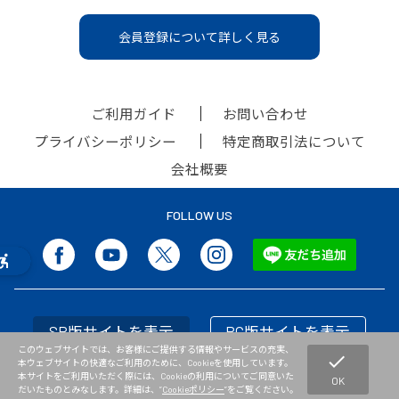
会員登録について詳しく見る
ご利用ガイド
お問い合わせ
プライバシーポリシー
特定商取引法について
会社概要
FOLLOW US
SP版サイトを表示
PC版サイトを表示
このウェブサイトでは、お客様にご提供する情報やサービスの充実、
check
本ウェブサイトの快適なご利用のために、Cookieを使用しています。
本サイトをご利用いただく際には、Cookieの利用についてご同意いた
OK
だいたものとみなします。詳細は、”
Cookieポリシー
”をご覧ください。
Copyright © NISHI Athletic Goods Co.,Ltd. All Rights Reserved.