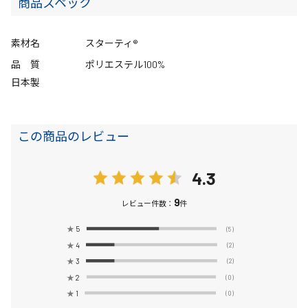
商品スペック
素材名
スターティ®
品 質
ポリエステル100%
日本製
この商品のレビュー
4.3
9
レビュー件数：
件
★
5
(5)
★
4
(2)
★
3
(2)
★
2
(0)
★
1
(0)