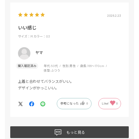
2026.2.23
いい感じ
サイズ：M
カラー：03
ヤマ
購入確認済み
年代:
50代
性別:
男性
身長:
166～170cm
体型:
ふつう
上着と合わせてバランスがいい。
デザインがかっこいい。
参考になった
0
Like!
0
もっと見る