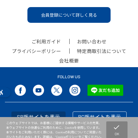
会員登録について詳しく見る
ご利用ガイド
お問い合わせ
プライバシーポリシー
特定商取引法について
会社概要
FOLLOW US
SP版サイトを表示
PC版サイトを表示
このウェブサイトでは、お客様にご提供する情報やサービスの充実、
check
本ウェブサイトの快適なご利用のために、Cookieを使用しています。
本サイトをご利用いただく際には、Cookieの利用についてご同意いた
OK
だいたものとみなします。詳細は、”
Cookieポリシー
”をご覧ください。
Copyright © NISHI Athletic Goods Co.,Ltd. All Rights Reserved.