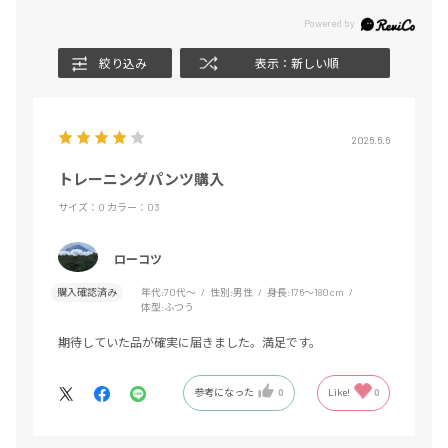
絞り込み
表示：新しい順
2026.6.6
トレーニングパンツ購入
サイズ：O
カラー：03
ローコツ
購入確認済み
年代:
70代～
性別:
男性
身長:
176～180cm
体型:
ふつう
期待していた品が確実に届きました。満足です。
参考になった
0
Like!
0