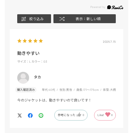
絞り込み
表示：新しい順
2026.7.15
動きやすい
サイズ：L
カラー：03
タカ
購入確認済み
年代:
40代
性別:
男性
身長:
171～175cm
体型:
大柄
今のジャケットは、動きやすいので良いです！
参考になった
0
Like!
0