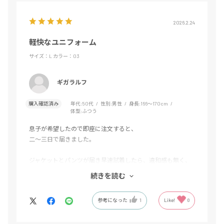
2026.2.24
軽快なユニフォーム
サイズ：L
カラー：03
ギガラルフ
購入確認済み
年代:
50代
性別:
男性
身長:
166～170cm
体型:
ふつう
息子が希望したので即座に注文すると、
二〜三日で届きました。
ジャケットとパンツが届き早速試着したら、違和感も無く、
足首で固定されて腰もゴムがしっかりとしていました。
続きを読む
サイズは一回り大きめを希望しましたが、ぴったりなサイズ
参考になった
1
Like!
0
な為、又パンツは将来的には買い足すかもしれません。
質問メールは後日に即対応だったので、とても好感持てまし