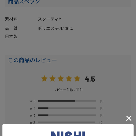
商品スペック
素材名
スターティ®
品 質
ポリエステル100%
日本製
この商品のレビュー
4.5
11
レビュー件数：
件
★
5
(7)
★
4
(2)
★
3
(2)
★
2
(0)
★
1
(0)