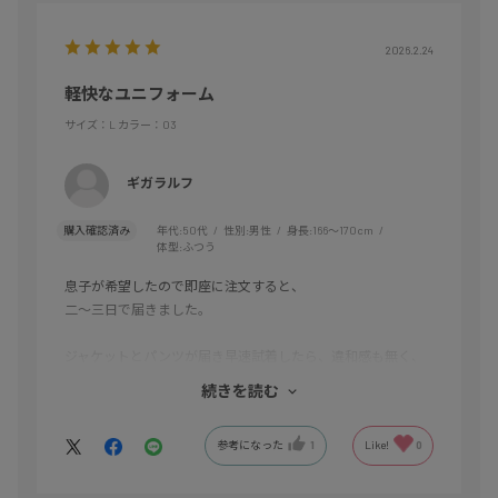
2026.2.24
軽快なユニフォーム
サイズ：L
カラー：03
ギガラルフ
購入確認済み
年代:
50代
性別:
男性
身長:
166～170cm
体型:
ふつう
息子が希望したので即座に注文すると、
二〜三日で届きました。
ジャケットとパンツが届き早速試着したら、違和感も無く、
足首で固定されて腰もゴムがしっかりとしていました。
続きを読む
サイズは一回り大きめを希望しましたが、ぴったりなサイズ
参考になった
1
Like!
0
な為、又パンツは将来的には買い足すかもしれません。
質問メールは後日に即対応だったので、とても好感持てまし