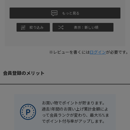
た。
もっと見る
今後ともお付き合いしたいメーカーになりました。
絞り込み
表示：新しい順
全中のTシャツを関東大会会場でも販売しており、出場出来な
かった子にプレゼントしたくて、追加販売のホームページで
購入した際には事前に発送が遅れる旨を説明していて、理解
して発注しても数カ月かかったので、
※レビューを書くには
ログイン
が必要です。
もやもやした事もありましたが、
よくよく考えてみたら、
事前告知もあったので、今時の通販会社は購入しても質問に
会員登録のメリット
も返信が曖昧な会社の中にはもっと酷い会社もあるので、
ニシ・スポーツさんは真面目に仕事しているなぁと感心しま
した。
お買い物でポイントが貯まります。
実際Tシャツも半年経ちますがしっかりとほつれも劣化もあり
過去1年間のお買い上げ累計金額によ
ませんでした。
って会員ランクが変わり、最大15%ま
これからもお付き合いしたい会社だと思いました。
でポイント付与率がアップします。
在庫処分セールもあれば時々自分用に購入してみたいと思い