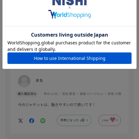
絞り込み
表示：新しい順
2026.7.15
動きやすい
サイズ：L
カラー：03
タカ
購入確認済み
年代:
40代
性別:
男性
身長:
171～175cm
体型:
大柄
今のジャケットは、動きやすいので良いです！
参考になった
0
Like!
0