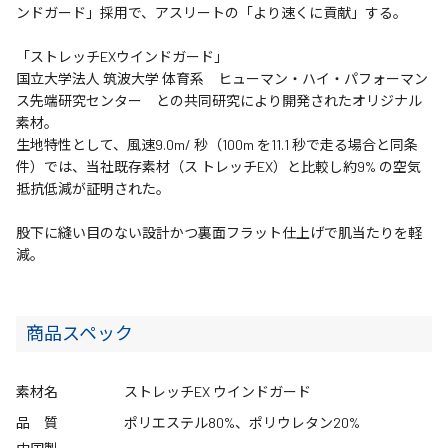
ンドガード」採用で、アスリートの「より速くに貢献」する。
「ストレッチEXウインドガード」
国立大学法人 筑波大学 体育系 ヒューマン・ハイ・パフォーマン
ス先端研究センター との共同研究により開発されたオリジナル
素材。
生地特性として、風速9.0m/ 秒（100m を11.1 秒で走る場合と同条
件）では、当社既存素材（ス トレッチEX）と比較し約9% の空気
抵抗低減が証明された。
股下に縫い目のない設計かつ裏面フラット仕上げで肌当たりを軽
減。
商品スペック
素材名
ストレッチEX ウインドガード
品 質
ポリエステル80%、ポリウレタン20%