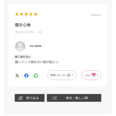
2024.8.7
履き心地
サイズ：M
カラー：05
no name
購入確認済み
履いていて締め付け感が程よい
参考になった
0
Like!
2
絞り込み
表示：新しい順