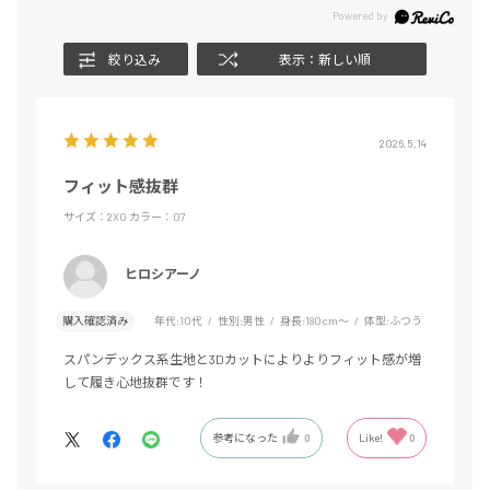
絞り込み
表示：新しい順
2026.5.14
フィット感抜群
サイズ：2XO
カラー：07
ヒロシアーノ
購入確認済み
年代:
10代
性別:
男性
身長:
180cm～
体型:
ふつう
スパンデックス系生地と3Dカットによりよりフィット感が増
して履き心地抜群です！
参考になった
0
Like!
0