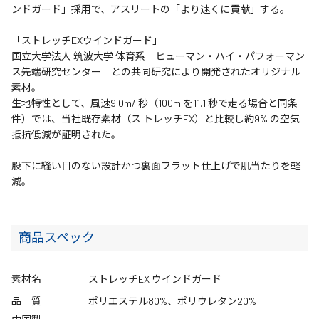
ンドガード」採用で、アスリートの「より速くに貢献」する。
「ストレッチEXウインドガード」
国立大学法人 筑波大学 体育系 ヒューマン・ハイ・パフォーマン
ス先端研究センター との共同研究により開発されたオリジナル
素材。
生地特性として、風速9.0m/ 秒（100m を11.1 秒で走る場合と同条
件）では、当社既存素材（ス トレッチEX）と比較し約9% の空気
抵抗低減が証明された。
股下に縫い目のない設計かつ裏面フラット仕上げで肌当たりを軽
減。
商品スペック
素材名
ストレッチEX ウインドガード
品 質
ポリエステル80%、ポリウレタン20%