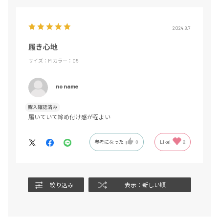
2024.8.7
履き心地
サイズ：M
カラー：05
no name
購入確認済み
履いていて締め付け感が程よい
参考になった
0
Like!
2
絞り込み
表示：新しい順