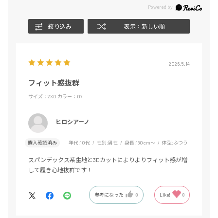
絞り込み
表示：新しい順
2026.5.14
フィット感抜群
サイズ：2XO
カラー：07
ヒロシアーノ
購入確認済み
年代:
10代
性別:
男性
身長:
180cm～
体型:
ふつう
スパンデックス系生地と3Dカットによりよりフィット感が増
して履き心地抜群です！
参考になった
0
Like!
0