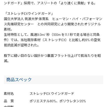
ンドガード」採用で、アスリートの「より速くに貢献」する。
「ストレッチEXウインドガード」
国立大学法人 筑波大学 体育系 ヒューマン・ハイ・パフォーマン
ス先端研究センター との共同研究により開発されたオリジナル
素材。
生地特性として、風速9.0m/ 秒（100m を11.1 秒で走る場合と同条
件）では、当社既存素材（ス トレッチEX）と比較し約9% の空気
抵抗低減が証明された。
股下に縫い目のない設計かつ裏面フラット仕上げで肌当たりを軽
減。
商品スペック
素材名
ストレッチEX ウインドガード
品 質
ポリエステル80%、ポリウレタン20%