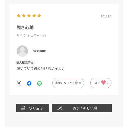
2024.8.7
履き心地
サイズ：M
カラー：05
no name
購入確認済み
履いていて締め付け感が程よい
参考になった
0
Like!
2
絞り込み
表示：新しい順