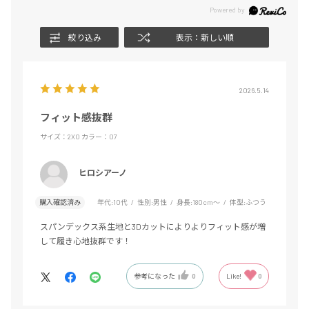
絞り込み
表示：新しい順
2026.5.14
フィット感抜群
サイズ：2XO
カラー：07
ヒロシアーノ
購入確認済み
年代:
10代
性別:
男性
身長:
180cm～
体型:
ふつう
スパンデックス系生地と3Dカットによりよりフィット感が増
して履き心地抜群です！
参考になった
0
Like!
0