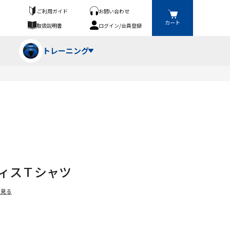
ご利用ガイド
お問い合わせ
カート
取扱説明書
ログイン/会員登録
トレーニング
フパンツ・トランクス
競技（投）
ーブ・牽引
ーニングスーツ
ットネス機器
クティスＴシャツ
ト
ハードル・ハードル
を見る