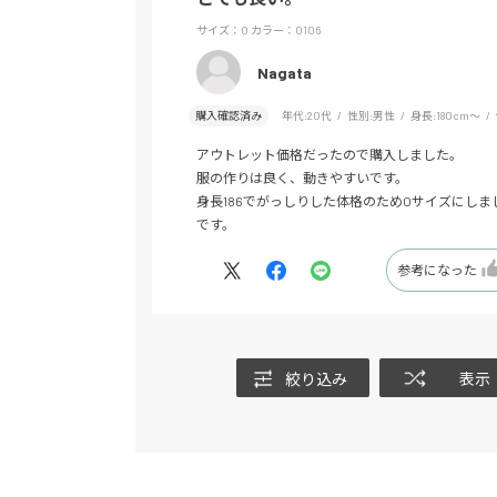
サイズ：O
カラー：0106
Nagata
購入確認済み
年代:
20代
性別:
男性
身長:
180cm～
アウトレット価格だったので購入しました。
服の作りは良く、動きやすいです。
身長186でがっしりした体格のためOサイズにし
です。
参考になった
絞り込み
表示