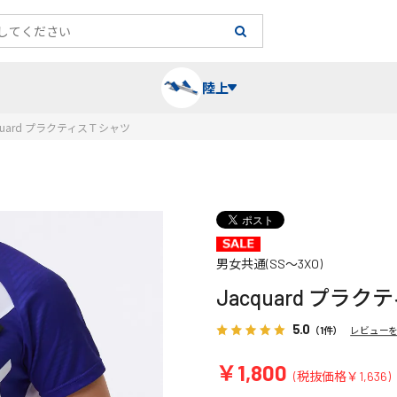
陸上
quard プラクティスＴシャツ
長袖シャツ
陸上競技（跳）
タイム計測
ハー
陸上
チュ
レーシングシャツ・タイツ
消耗品・スペアパーツ
パワー
トレ
フィ
男女共通(SS～3XO)
Jacquard プラ
ウインドブレーカー
プライオボックス
ベス
ミニ
5.0
（1件）
レビュー
ソックス
ラダー・マーカー
手袋
￥1,800
(税抜価格￥1,636)