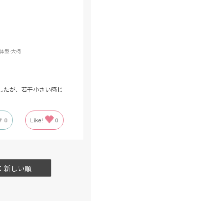
体型:
大柄
ましたが、若干小さい感じ
0
Like!
0
：新しい順