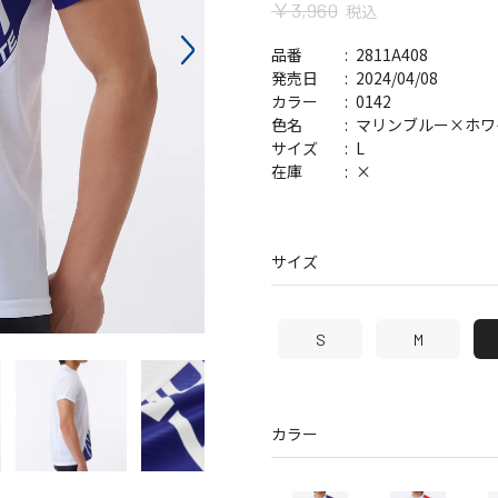
￥3,960
税込
バッグ
帽子
2811A408
品番
2024/04/08
発売日
0142
カラー
マリンブルー×ホワ
色名
L
サイズ
×
在庫
サイズ
S
M
カラー