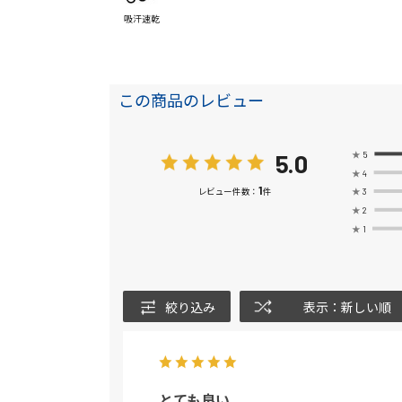
吸汗速乾
この商品のレビュー
5.0
★
5
★
4
1
★
3
レビュー件数：
件
★
2
★
1
絞り込み
表示：新しい順
とても良い。