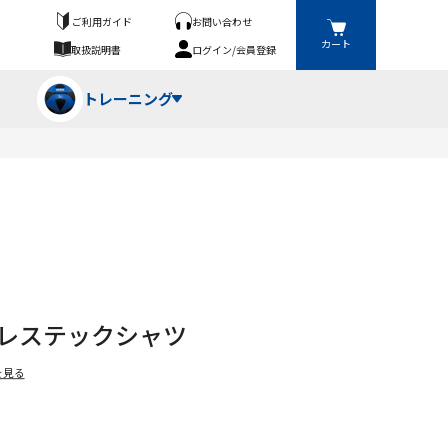
ご利用ガイド
お問い合わせ
カート
取扱説明書
ログイン/会員登録
トレーニング
フパンツ・トランクス
競技（投）
ーブ・牽引
ーニングスーツ
ットネス機器
リーブレステックシャツ
ト
ハードル・ハードル
を見る