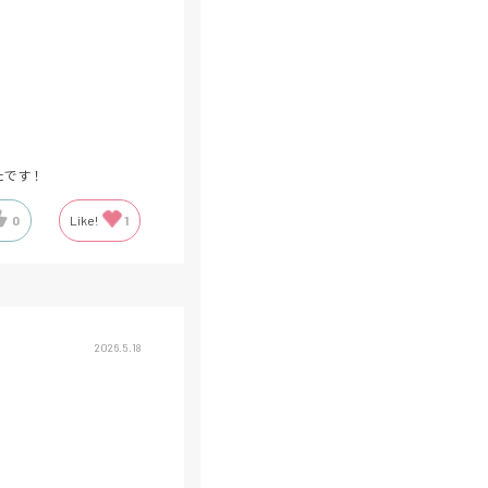
たです！
0
Like!
1
2026.5.18