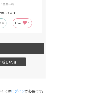
体型:
大柄
使用してます
0
Like!
0
：新しい順
書くには
ログイン
が必要です。