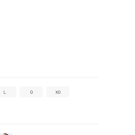
L
O
XO