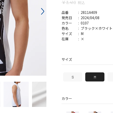
￥3,410
税込
バッグ
帽子
2811A409
品番
2024/04/08
発売日
0107
カラー
ブラック×ホワイト
色名
M
サイズ
×
在庫
サイズ
S
M
カラー