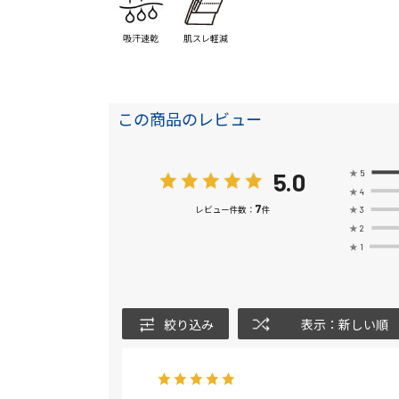
吸汗速乾
肌スレ軽減
この商品のレビュー
5.0
★
5
★
4
7
★
3
レビュー件数：
件
★
2
★
1
絞り込み
表示：新しい順