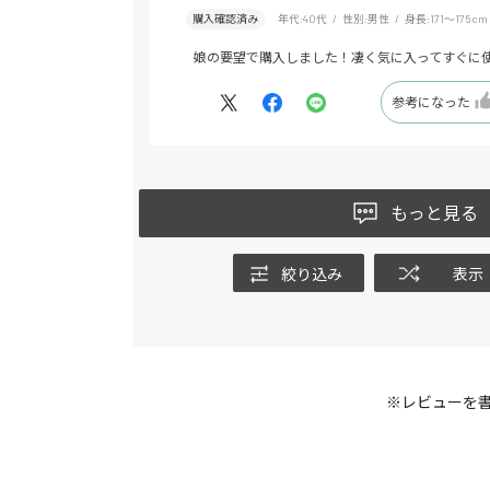
購入確認済み
年代:
40代
性別:
男性
身長:
171～175cm
娘の要望で購入しました！凄く気に入ってすぐに
参考になった
もっと見る
絞り込み
表示
※レビューを