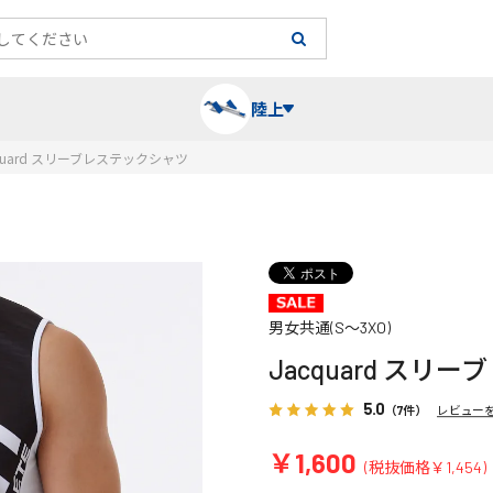
陸上
cquard スリーブレステックシャツ
長袖シャツ
陸上競技（跳）
タイム計測
ハー
陸上
チュ
レーシングシャツ・タイツ
消耗品・スペアパーツ
パワー
トレ
フィ
男女共通(S～3XO)
Jacquard ス
ウインドブレーカー
プライオボックス
ベス
ミニ
5.0
（7件）
レビュー
ソックス
ラダー・マーカー
手袋
￥1,600
(税抜価格￥1,454)