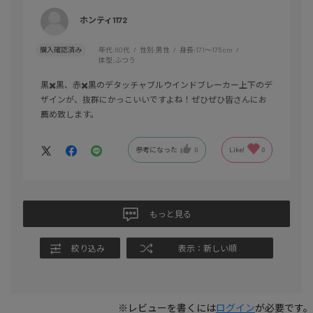
ホンティ1172
購入確認済み
年代:
60代
性別:
男性
身長:
171～175cm
体型:
ふつう
黒✖️黒、赤✖️黒のデタッチャブルウインドブレーカー上下のデ
ザインが、抜群にかっこいいですよね！ぜひぜひ皆さんにお
薦め致します。
参考になった
0
Like!
0
もっと見る
絞り込み
表示：新しい順
※レビューを書くには
ログイン
が必要です。