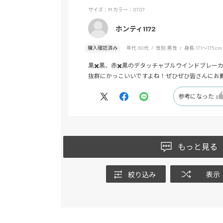
サイズ：M
カラー：0707
ホンティ1172
購入確認済み
年代:
60代
性別:
男性
身長:
171～175cm
黒✖️黒、赤✖️黒のデタッチャブルウインドブレー
抜群にかっこいいですよね！ぜひぜひ皆さんにお
参考になった
もっと見る
絞り込み
表示