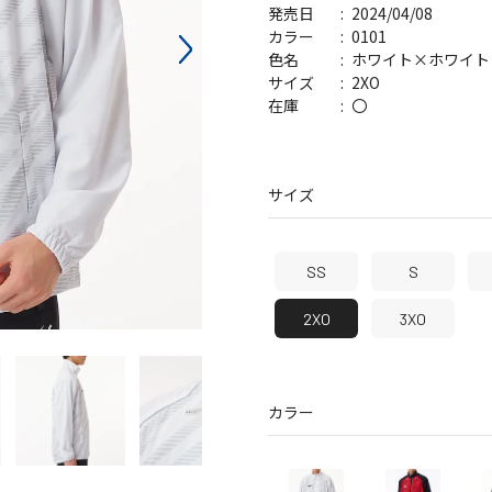
2024/04/08
発売日
バッグ
帽子
0101
カラー
ホワイト×ホワイト
色名
2XO
サイズ
〇
在庫
サイズ
SS
S
2XO
3XO
カラー