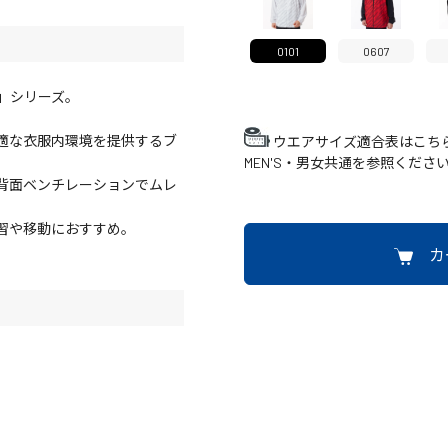
0101
0607
NE」シリーズ。
適な衣服内環境を提供するブ
ウエアサイズ適合表はこち
MEN'S・男女共通を参照くださ
背面ベンチレーションでムレ
習や移動におすすめ。
カ