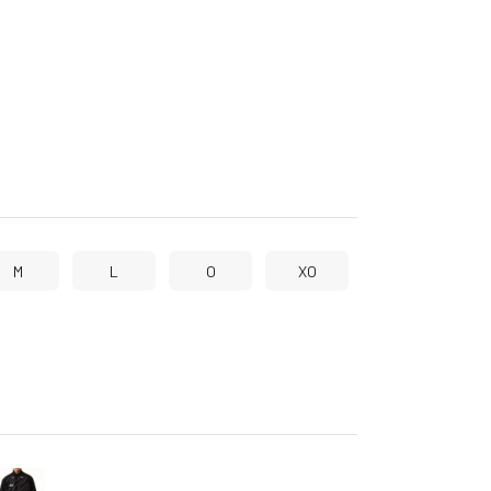
M
L
O
XO