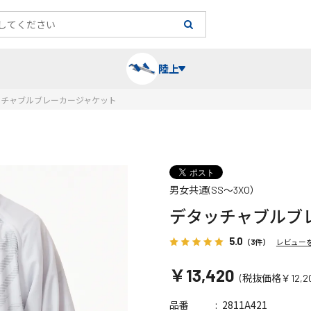
陸上
ッチャブルブレーカージャケット
長袖シャツ
陸上競技（跳）
タイム計測
ハー
陸上
チュ
男女共通(SS～3XO）
レーシングシャツ・タイツ
消耗品・スペアパーツ
パワー
トレ
フィ
デタッチャブルブ
ウインドブレーカー
プライオボックス
ベス
ミニ
5.0
（3件）
レビュー
￥13,420
(税抜価格￥12,20
ソックス
ラダー・マーカー
手袋
2811A421
品番