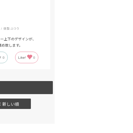
体型:
ふつう
カー上下のデザインが、
薦め致します。
0
Like!
0
：新しい順