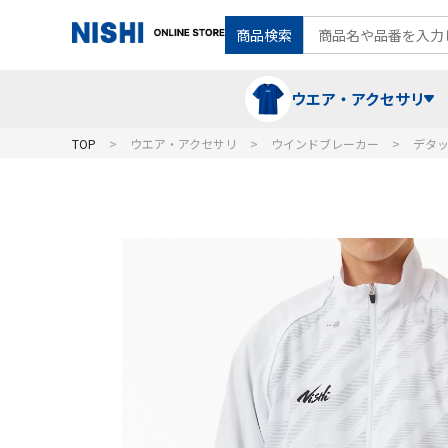
商品検索
ウエア・アクセサリ
TOP
ウエア・アクセサリ
ウインドブレーカー
デタ
Tシャツ・ポロシャツ
陸上競技（走）
ケア用品
ランニングシャツ・パンツ
グラウンド用品
バランス
スウェット
フォーム・動きづくり
コート
メディシンボール