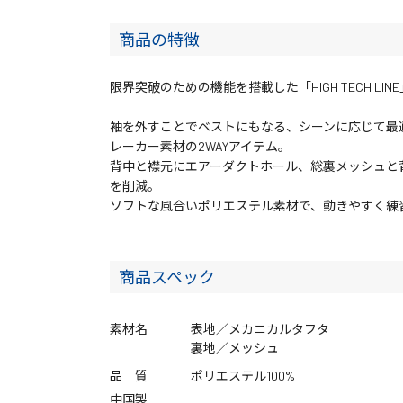
商品の特徴
限界突破のための機能を搭載した「HIGH TECH LI
袖を外すことでベストにもなる、シーンに応じて最
レーカー素材の2WAYアイテム。
背中と襟元にエアーダクトホール、総裏メッシュと
を削減。
ソフトな風合いポリエステル素材で、動きやすく練
商品スペック
素材名
表地／メカニカルタフタ
裏地／メッシュ
品 質
ポリエステル100%
中国製