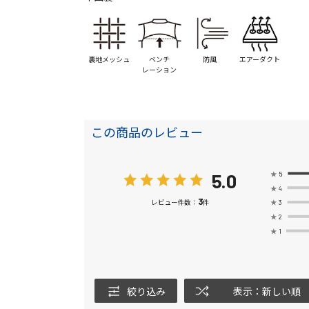
裏地メッシュ
ベンチ
防風
エアーダクト
レーション
この商品のレビュー
5.0
★
5
★
4
3
★
3
レビュー件数：
件
★
2
★
1
絞り込み
表示：新しい順