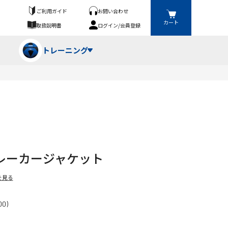
ご利用ガイド
お問い合わせ
カート
取扱説明書
ログイン/会員登録
トレーニング
フパンツ・トランクス
競技（投）
ーブ・牽引
ーニングスーツ
ットネス機器
レーカージャケット
ト
ハードル・ハードル
を見る
0)