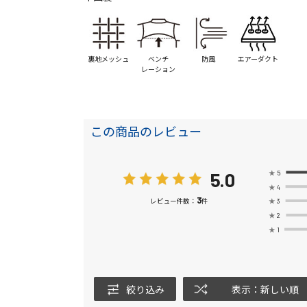
裏地メッシュ
ベンチ
防風
エアーダクト
レーション
この商品のレビュー
5.0
★
5
★
4
3
★
3
レビュー件数：
件
★
2
★
1
絞り込み
表示：新しい順