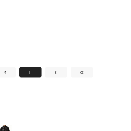
M
L
O
XO