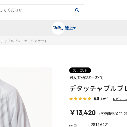
陸上
ッチャブルブレーカージャケット
長袖シャツ
陸上競技（跳）
タイム計測
ハー
陸上
チュ
男女共通(SS～3XO）
レーシングシャツ・タイツ
消耗品・スペアパーツ
パワー
トレ
フィ
デタッチャブルブ
ウインドブレーカー
プライオボックス
ベス
ミニ
5.0
（3件）
レビュー
￥13,420
(税抜価格￥12,20
ソックス
ラダー・マーカー
手袋
2811A421
品番