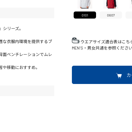
0101
0607
NE」シリーズ。
適な衣服内環境を提供するブ
ウエアサイズ適合表はこち
MEN'S・男女共通を参照くださ
背面ベンチレーションでムレ
習や移動におすすめ。
カ