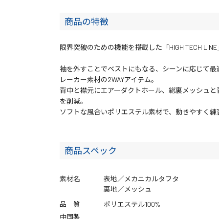
商品の特徴
限界突破のための機能を搭載した「HIGH TECH LI
袖を外すことでベストにもなる、シーンに応じて最
レーカー素材の2WAYアイテム。
背中と襟元にエアーダクトホール、総裏メッシュと
を削減。
ソフトな風合いポリエステル素材で、動きやすく練
商品スペック
素材名
表地／メカニカルタフタ
裏地／メッシュ
品 質
ポリエステル100%
中国製