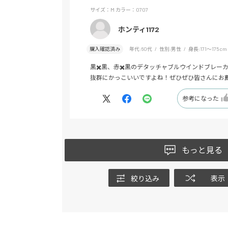
サイズ：M
カラー：0707
ホンティ1172
購入確認済み
年代:
60代
性別:
男性
身長:
171～175cm
黒✖️黒、赤✖️黒のデタッチャブルウインドブレー
抜群にかっこいいですよね！ぜひぜひ皆さんにお
参考になった
もっと見る
絞り込み
表示