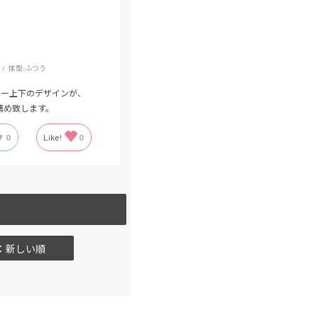
体型:
ふつう
カー上下のデザインが、
薦め致します。
0
Like!
0
：新しい順