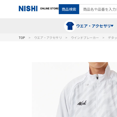
商品検索
ウエア・アクセサリ
TOP
ウエア・アクセサリ
ウインドブレーカー
デタ
Tシャツ・ポロシャツ
陸上競技（走）
ケア用品
ランニングシャツ・パンツ
グラウンド用品
バランス
スウェット
フォーム・動きづくり
コート
メディシンボール