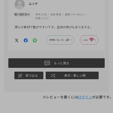
ムッチ
購入確認済み
年代:
60代
性別:
男性
身長:
176～180cm
体型:
ふつう
柔らか素材で動きやすいです。生地の伸びもありますよ。
参考になった
1
Like!
0
もっと見る
絞り込み
表示：新しい順
※レビューを書くには
ログイン
が必要です。