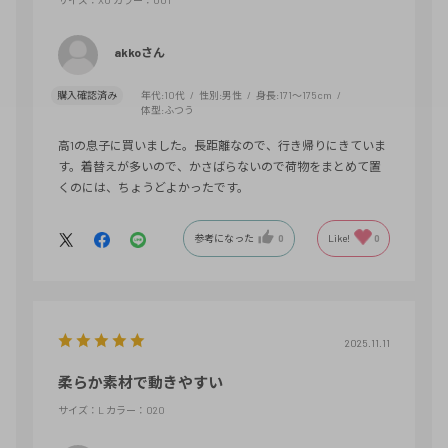
サイズ：XO
カラー：001
akkoさん
購入確認済み
年代:
10代
性別:
男性
身長:
171～175cm
体型:
ふつう
高1の息子に買いました。長距離なので、行き帰りにきていま
す。着替えが多いので、かさばらないので荷物をまとめて置
くのには、ちょうどよかったです。
参考になった
0
Like!
0
2025.11.11
柔らか素材で動きやすい
サイズ：L
カラー：020