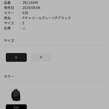
2811A445
品番
2024/09/06
発売日
020
カラー
Pチャコールグレー×Pブラック
色名
S
サイズ
△
在庫
サイズ
S
M
カラー
020