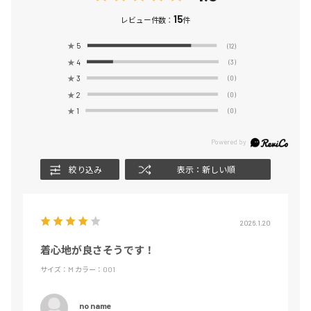
15
レビュー件数：
件
★
5
(12)
★
4
(3)
★
3
(0)
★
2
(0)
★
1
(0)
絞り込み
表示：新しい順
2026.1.20
着心地が良さそうです！
サイズ：M
カラー：001
no name