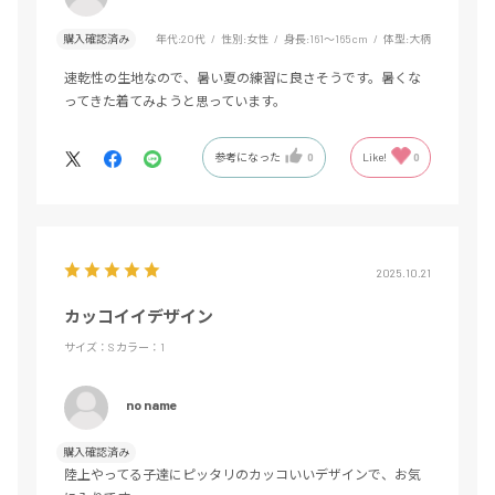
購入確認済み
年代:
20代
性別:
女性
身長:
161～165cm
体型:
大柄
速乾性の生地なので、暑い夏の練習に良さそうです。暑くな
ってきた着てみようと思っています。
参考になった
0
Like!
0
2025.10.21
カッコイイデザイン
サイズ：S
カラー：1
no name
購入確認済み
陸上やってる子達にピッタリのカッコいいデザインで、お気