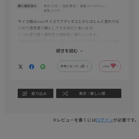
購入確認済み
年代:
30代
性別:
男性
身長:
171～175cm
体型:
ふつう
サイズ感はnishiサイズでアディダスとかとほとんど変わりな
いので通常通り購入して大丈夫だと思います。
いつも通り軽く通気性や速乾性に優れています。
前身頃に縫製がある少し変わったタイプでデザインは好き嫌
いがあると思います。
続きを読む
ただ縫製部分が肌に擦れる感じが若干はあるのでそこは気に
なる人も居ると思いますよ！
参考になった
2
Like!
1
絞り込み
表示：新しい順
※レビューを書くには
ログイン
が必要です。