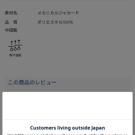
素材名
メカニカルジャカード
品 質
ポリエステル100％
中国製
吸汗速乾
この商品のレビュー
4.0
1
レビュー件数：
件
★
5
(0)
★
4
(1)