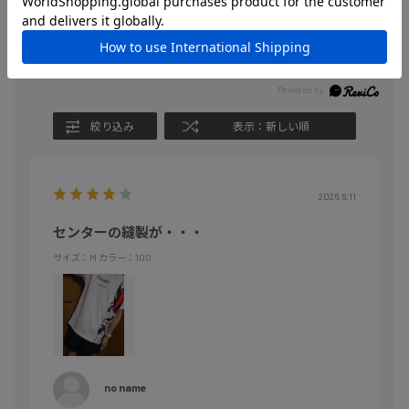
★
3
(0)
★
2
(0)
★
1
(0)
絞り込み
表示：新しい順
2026.6.11
センターの縫製が・・・
サイズ：M
カラー：100
no name