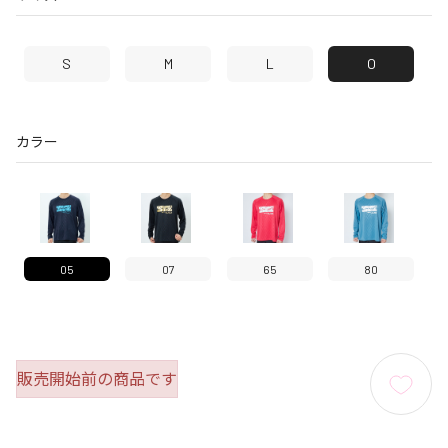
S
M
L
O
カラー
05
07
65
80
販売開始前の商品です