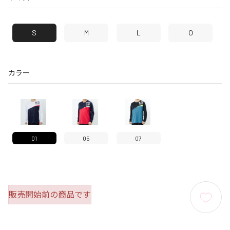
S
M
L
O
カラー
01
05
07
販売開始前の商品です