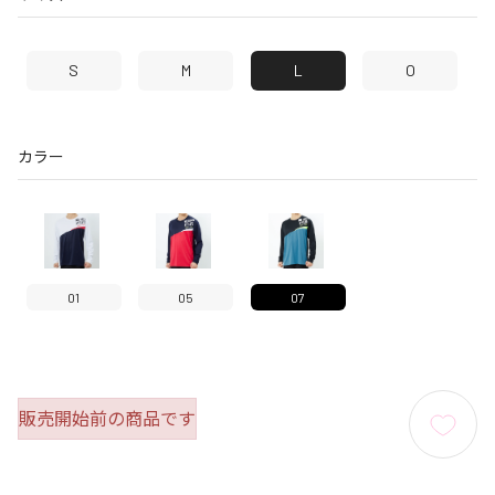
S
M
L
O
カラー
01
05
07
販売開始前の商品です