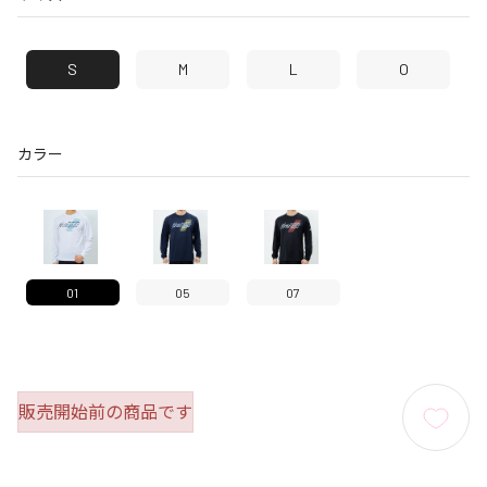
S
M
L
O
カラー
01
05
07
販売開始前の商品です