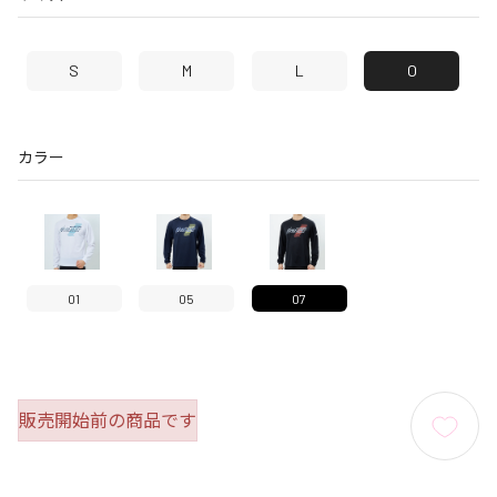
S
M
L
O
カラー
01
05
07
販売開始前の商品です