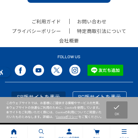
ご利用ガイド
お問い合わせ
プライバシーポリシー
特定商取引法について
会社概要
FOLLOW US
SP版サイトを表示
PC版サイトを表示
このウェブサイトでは、お客様にご提供する情報やサービスの充実、
check
本ウェブサイトの快適なご利用のために、Cookieを使用しています。
本サイトをご利用いただく際には、Cookieの利用についてご同意いた
OK
だいたものとみなします。詳細は、”
Cookieポリシー
”をご覧ください。
Copyright © NISHI Athletic Goods Co.,Ltd. All Rights Reserved.