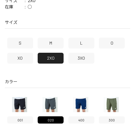
2XO
サイズ
○
在庫
サイズ
S
M
L
O
XO
2XO
3XO
カラー
001
020
400
300