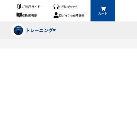
ご利用ガイド
お問い合わせ
カート
取扱説明書
ログイン/会員登録
トレーニング
フパンツ・トランクス
競技（投）
ーブ・牽引
ーニングスーツ
ットネス機器
ト
ハードル・ハードル