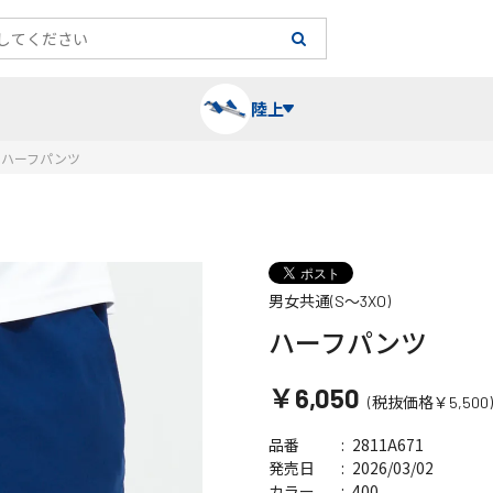
陸上
ハーフパンツ
長袖シャツ
陸上競技（跳）
タイム計測
ハー
陸上
チュ
男女共通(S～3XO)
レーシングシャツ・タイツ
消耗品・スペアパーツ
パワー
トレ
フィ
ハーフパンツ
ウインドブレーカー
プライオボックス
ベス
ミニ
￥6,050
(税抜価格￥5,500)
ソックス
ラダー・マーカー
手袋
2811A671
品番
2026/03/02
発売日
400
カラー