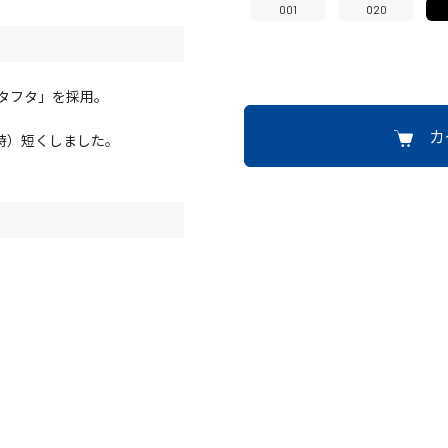
001
020
タフタ」を採用。
カ
ズ時）短くしました。