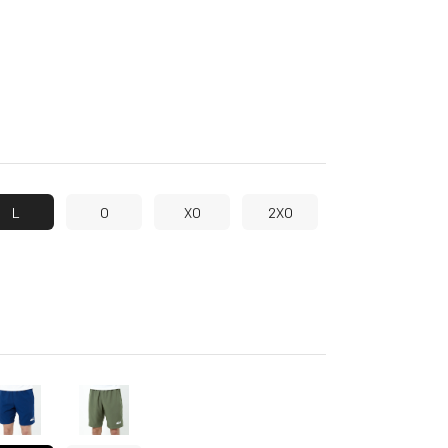
L
O
XO
2XO