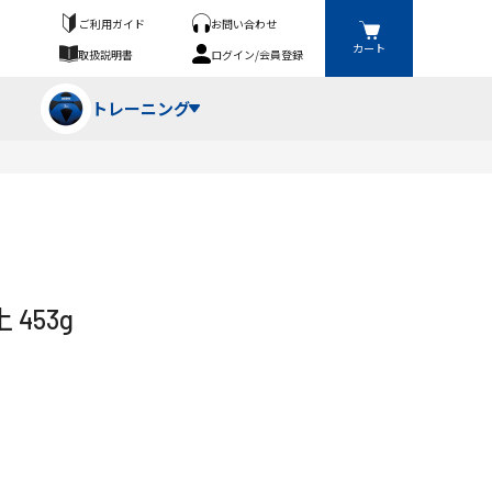
ご利用ガイド
お問い合わせ
カート
取扱説明書
ログイン/会員登録
トレーニング
フパンツ・トランクス
競技（投）
ーブ・牽引
ーニングスーツ
ットネス機器
453g
ト
ハードル・ハードル