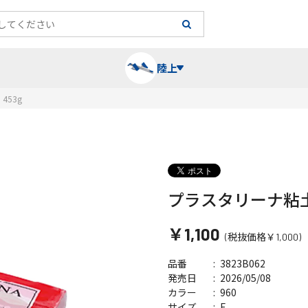
陸上
453g
長袖シャツ
陸上競技（跳）
タイム計測
ハー
陸上
チュ
レーシングシャツ・タイツ
消耗品・スペアパーツ
パワー
トレ
フィ
プラスタリーナ粘土 
￥1,100
ウインドブレーカー
プライオボックス
ベス
ミニ
(税抜価格￥1,000)
3823B062
品番
ソックス
ラダー・マーカー
手袋
2026/05/08
発売日
960
カラー
F
サイズ