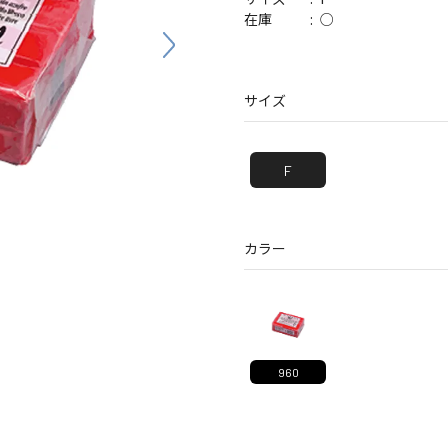
バッグ
帽子
○
在庫
サイズ
F
カラー
960