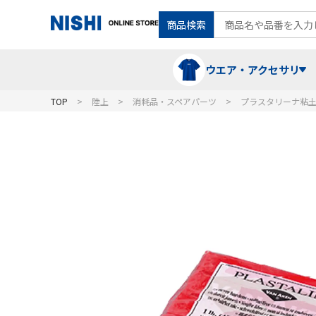
商品検索
ウエア・アクセサリ
TOP
陸上
消耗品・スペアパーツ
プラスタリーナ粘土 
Tシャツ・ポロシャツ
陸上競技（走）
ケア用品
ランニングシャツ・パンツ
グラウンド用品
バランス
スウェット
フォーム・動きづくり
コート
メディシンボール