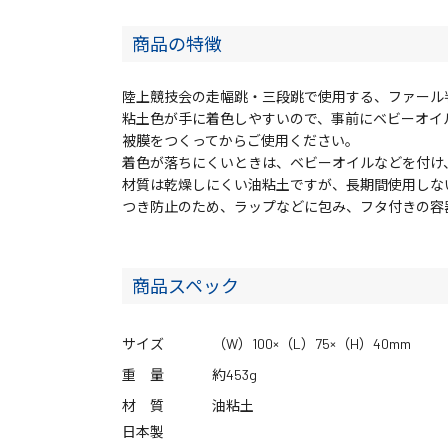
商品の特徴
陸上競技会の走幅跳・三段跳で使用する、ファール
粘土色が手に着色しやすいので、事前にベビーオイ
被膜をつくってからご使用ください。
着色が落ちにくいときは、ベビーオイルなどを付け
材質は乾燥しにくい油粘土ですが、長期間使用しな
つき防止のため、ラップなどに包み、フタ付きの容
商品スペック
サイズ
（W）100×（L）75×（H）40mm
重 量
約453g
材 質
油粘土
日本製