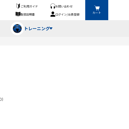
ご利用ガイド
お問い合わせ
カート
取扱説明書
ログイン/会員登録
トレーニング
フパンツ・トランクス
競技（投）
ーブ・牽引
ーニングスーツ
ットネス機器
ト
ハードル・ハードル
0)