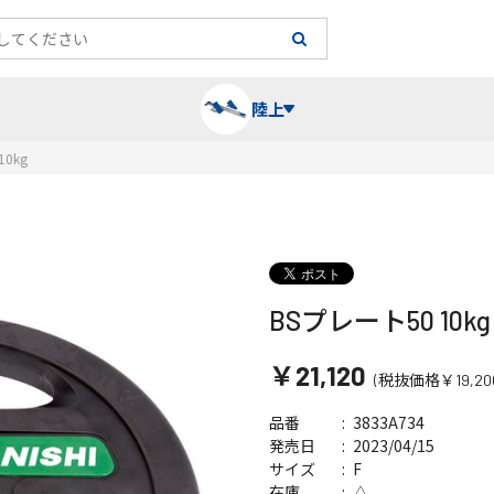
陸上
10kg
長袖シャツ
陸上競技（跳）
タイム計測
ハー
陸上
チュ
レーシングシャツ・タイツ
消耗品・スペアパーツ
パワー
トレ
フィ
BSプレート50 10kg
￥21,120
ウインドブレーカー
プライオボックス
ベス
ミニ
(税抜価格￥19,20
3833A734
品番
ソックス
ラダー・マーカー
手袋
2023/04/15
発売日
F
サイズ
△
在庫