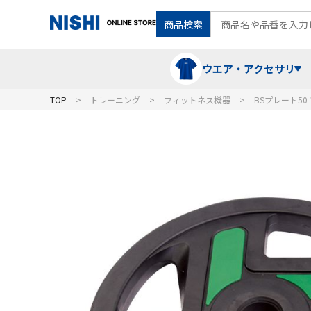
商品検索
ウエア・アクセサリ
TOP
トレーニング
フィットネス機器
BSプレート50 
Tシャツ・ポロシャツ
陸上競技（走）
ケア用品
ランニングシャツ・パンツ
グラウンド用品
バランス
スウェット
フォーム・動きづくり
コート
メディシンボール