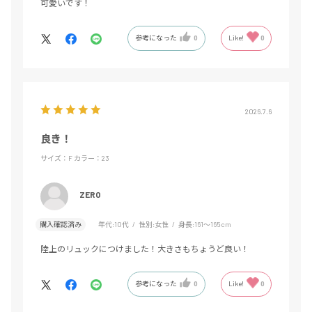
可愛いです！
参考になった
0
Like!
0
2026.7.6
良き！
サイズ：F
カラー：23
ZERO
購入確認済み
年代:
10代
性別:
女性
身長:
161～165cm
陸上のリュックにつけました！大きさもちょうど良い！
参考になった
0
Like!
0