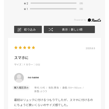
★
2
(0)
★
1
(0)
絞り込み
表示：新しい順
2026.8.6
スマホに
サイズ：F
カラー：002
no name
購入確認済み
年代:
10代
性別:
男性
身長:
156～160cm
体型:
ふつう
最初はリュックに付けるつもりでしたが、スマホに付けるの
にちょうど良いくらいのサイズ感でした。