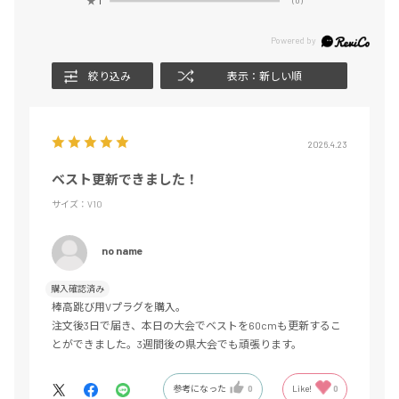
(0)
絞り込み
表示：新しい順
2026.4.23
ベスト更新できました！
サイズ：V10
no name
購入確認済み
棒高跳び用Vプラグを購入。
注文後3日で届き、本日の大会でベストを60cmも更新するこ
とができました。3週間後の県大会でも頑張ります。
参考になった
0
Like!
0