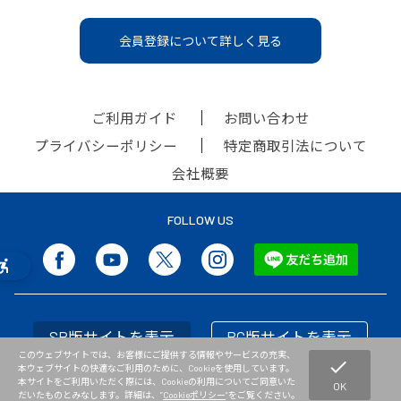
会員登録について詳しく見る
ご利用ガイド
お問い合わせ
プライバシーポリシー
特定商取引法について
会社概要
FOLLOW US
SP版サイトを表示
PC版サイトを表示
このウェブサイトでは、お客様にご提供する情報やサービスの充実、
check
本ウェブサイトの快適なご利用のために、Cookieを使用しています。
本サイトをご利用いただく際には、Cookieの利用についてご同意いた
OK
だいたものとみなします。詳細は、”
Cookieポリシー
”をご覧ください。
Copyright © NISHI Athletic Goods Co.,Ltd. All Rights Reserved.