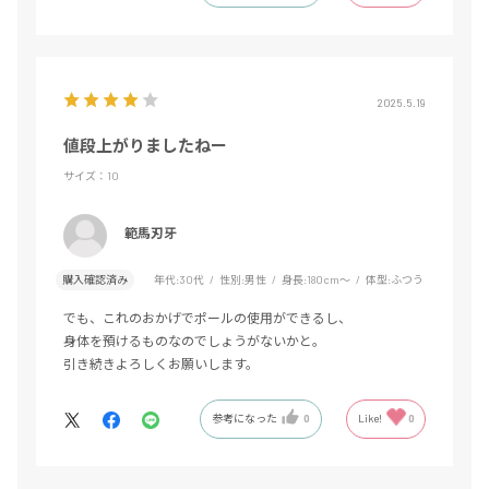
2025.5.19
値段上がりましたねー
サイズ：10
範馬刃牙
購入確認済み
年代:
30代
性別:
男性
身長:
180cm～
体型:
ふつう
でも、これのおかげでポールの使用ができるし、
身体を預けるものなのでしょうがないかと。
引き続きよろしくお願いします。
参考になった
0
Like!
0