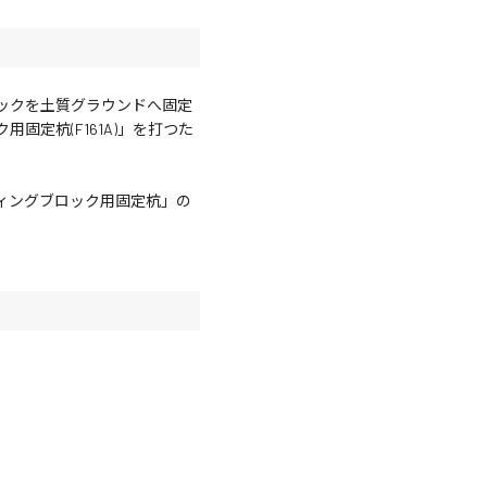
ックを土質グラウンドへ固定
固定杭(F161A)」を打つた
ィングブロック用固定杭」の
。