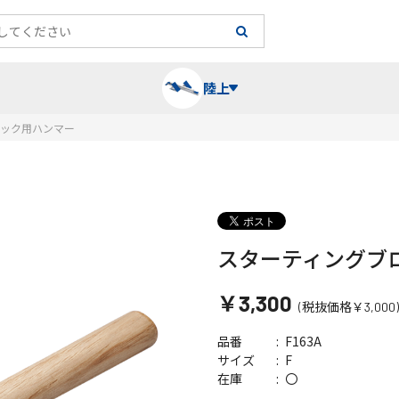
陸上
ロック用ハンマー
長袖シャツ
陸上競技（跳）
タイム計測
ハー
陸上
チュ
レーシングシャツ・タイツ
消耗品・スペアパーツ
パワー
トレ
フィ
スターティングブ
￥3,300
ウインドブレーカー
プライオボックス
ベス
ミニ
(税抜価格￥3,000)
F163A
品番
ソックス
ラダー・マーカー
手袋
F
サイズ
〇
在庫