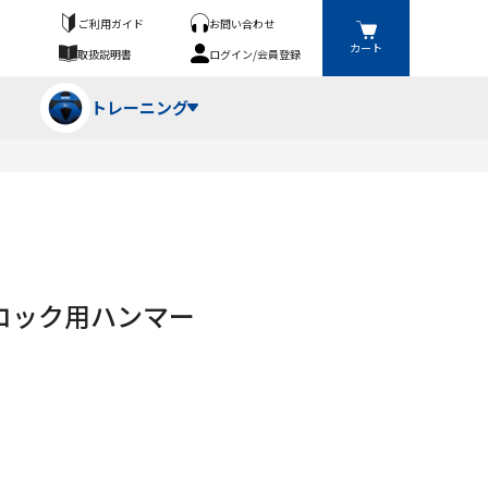
ご利用ガイド
お問い合わせ
カート
取扱説明書
ログイン/会員登録
トレーニング
フパンツ・トランクス
競技（投）
ーブ・牽引
ーニングスーツ
ットネス機器
ロック用ハンマー
ト
ハードル・ハードル