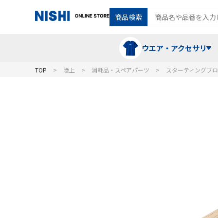
商品検索
ウエア・アクセサリ
TOP
陸上
消耗品・スペアパーツ
スターティングブ
Tシャツ・ポロシャツ
陸上競技（走）
ケア用品
ランニングシャツ・パンツ
グラウンド用品
バランス
スウェット
フォーム・動きづくり
コート
メディシンボール