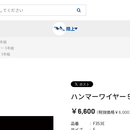
陸上
5本組
ー 5本組
 5本組
長袖シャツ
陸上競技（跳）
タイム計測
ハー
陸上
チュ
レーシングシャツ・タイツ
消耗品・スペアパーツ
パワー
トレ
フィ
ハンマーワイヤー 
ウインドブレーカー
プライオボックス
ベス
ミニ
￥6,600
(税抜価格￥6,000
ソックス
ラダー・マーカー
手袋
F353E
品番
F
サイズ