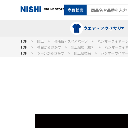
商品検索
ウエア・アクセサリ
TOP
陸上
消耗品・スペアパーツ
ハンマーワイヤー 
TOP
種目からさがす
陸上競技（投）
ハンマーワイヤ
TOP
シーンからさがす
陸上競技会
ハンマーワイヤー
Tシャツ・ポロシャツ
陸上競技（走）
ケア用品
ランニングシャツ・パンツ
グラウンド用品
バランス
スウェット
フォーム・動きづくり
コート
メディシンボール