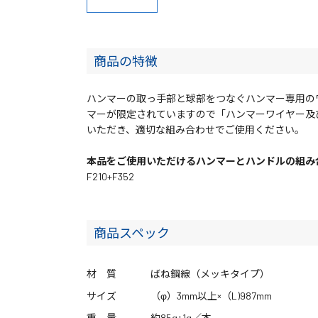
商品の特徴
ハンマーの取っ手部と球部をつなぐハンマー専用の
マーが限定されていますので「ハンマーワイヤー及
いただき、適切な組み合わせでご使用ください。
本品をご使用いただけるハンマーとハンドルの組み
F210+F352
商品スペック
材 質
ばね鋼線（メッキタイプ）
サイズ
（φ）3mm以上×（L)987mm
重 量
約85g±1g／本