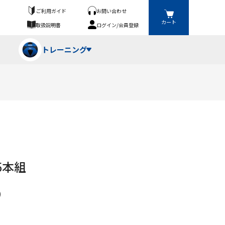
ご利用ガイド
お問い合わせ
カート
取扱説明書
ログイン/会員登録
トレーニング
フパンツ・トランクス
競技（投）
ーブ・牽引
ーニングスーツ
ットネス機器
5本組
ト
ハードル・ハードル
)