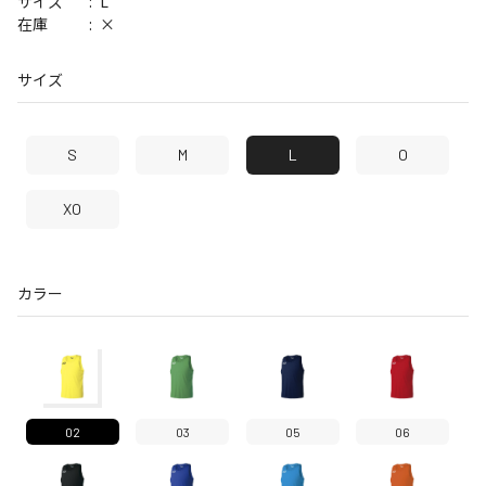
L
サイズ
×
在庫
サイズ
S
M
L
O
XO
カラー
02
03
05
06