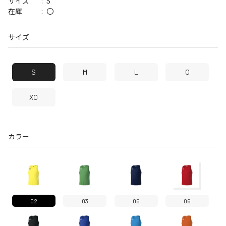
S
サイズ
〇
在庫
サイズ
S
M
L
O
XO
カラー
02
03
05
06