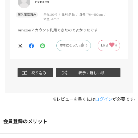
no name
購入確認済み
年代:
20代
性別:
男性
身長:
176～180cm
体型:
ふつう
Amazonアカウント利用できたのでよかったです
参考になった
0
Like!
0
絞り込み
表示：新しい順
※レビューを書くには
ログイン
が必要です。
会員登録のメリット