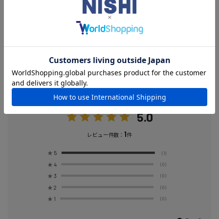
重 量
約115g／枚
台湾製
カラー：蛍光オレンジ
この商品のレビュー
5.0
1
レビュー件数：
件
★
5
(1)
★
4
(0)
★
3
(0)
★
2
(0)
★
1
(0)