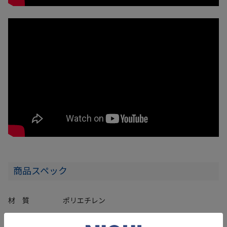
商品スペック
材 質
ポリエチレン
サイズ
（W）50×（L）500×（T）5mm／枚