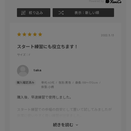
絞り込み
表示：新しい順
2022.5.13
スタート練習にも役立ちます！
サイズ：F
taka
購入確認済み
年代:
40代
性別:
男性
身長:
166～170cm
体型:
小柄
購入後、早速練習で使用しました。
スタート練習での歩幅の目安として置いて試してみましたが
非常に使いやすく良い練習が出来ました。
マーク走やドリルなど幅広く活用できるので購入して良かっ
続きを読む
たです。