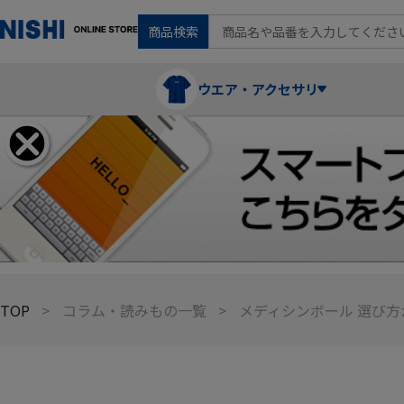
商品検索
ウエア・アクセサリ
Tシャツ・ポロシャツ
陸上競技（走）
ケア用品
ランニングシャツ・パンツ
グラウンド用品
バランス
TOP
コラム・読みもの一覧
メディシンボール 選び
スウェット
フォーム・動きづくり
コート
メディシンボール