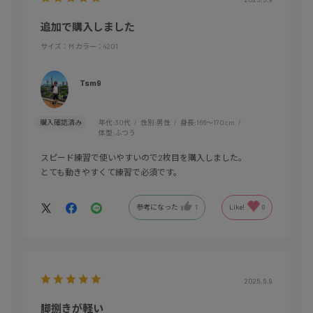
追加で購入しました
サイズ：M
カラー：4201
Tsm9
購入確認済み
年代:
30代
性別:
男性
身長:
166～170cm
体型:
ふつう
スピード練習で使いやすいので2枚目を購入しました。
とても動きやすくて練習で必須です。
参考になった
1
Like!
0
2025.5.9
脚捌きが軽い