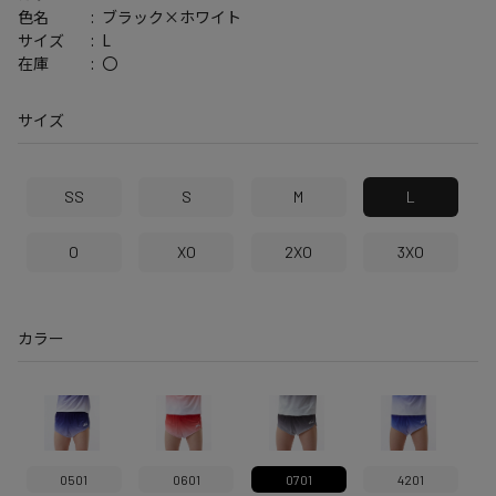
ブラック×ホワイト
色名
L
サイズ
〇
在庫
サイズ
SS
S
M
L
O
XO
2XO
3XO
カラー
0501
0601
0701
4201