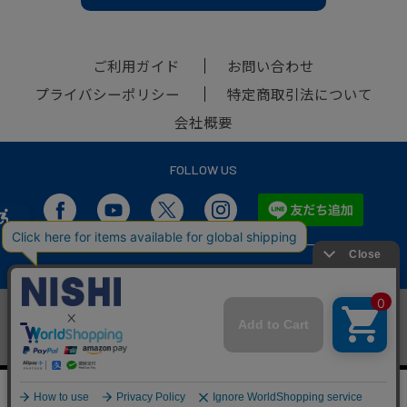
ご利用ガイド
お問い合わせ
プライバシーポリシー
特定商取引法について
会社概要
FOLLOW US
SP版サイトを表示
PC版サイトを表示
このウェブサイトでは、お客様にご提供する情報やサービスの充実、
check
本ウェブサイトの快適なご利用のために、Cookieを使用しています。
本サイトをご利用いただく際には、Cookieの利用についてご同意いた
OK
だいたものとみなします。詳細は、”
Cookieポリシー
”をご覧ください。
Copyright © NISHI Athletic Goods Co.,Ltd. All Rights Reserved.