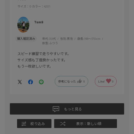
サイズ：O
カラー：4201
Tsm9
購入確認済み
年代:
30代
性別:
男性
身長:
166～170cm
体型:
ふつう
スピード練習で走りやすいです。
サイズ感も丁度良かったです。
もう一枚欲しいです。
参考になった
0
Like!
0
もっと見る
絞り込み
表示：新しい順