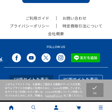
ご利用ガイド
お問い合わせ
プライバシーポリシー
特定商取引法について
会社概要
FOLLOW US
SP版サイトを表示
PC版サイトを表示
このウェブサイトでは、お客様にご提供する情報やサービスの充実、
check
本ウェブサイトの快適なご利用のために、Cookieを使用しています。
本サイトをご利用いただく際には、Cookieの利用についてご同意いた
OK
だいたものとみなします。詳細は、”
Cookieポリシー
”をご覧ください。
Copyright © NISHI Athletic Goods Co.,Ltd. All Rights Reserved.