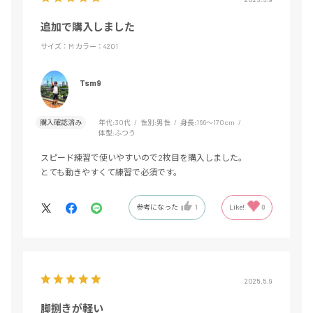
追加で購入しました
サイズ：M
カラー：4201
Tsm9
購入確認済み
年代:
30代
性別:
男性
身長:
166～170cm
体型:
ふつう
スピード練習で使いやすいので2枚目を購入しました。
とても動きやすくて練習で必須です。
参考になった
1
Like!
0
2025.5.9
脚捌きが軽い