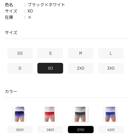
ブラック×ホワイト
色名
XO
サイズ
×
在庫
サイズ
SS
S
M
L
O
XO
2XO
3XO
カラー
0501
0601
0701
4201