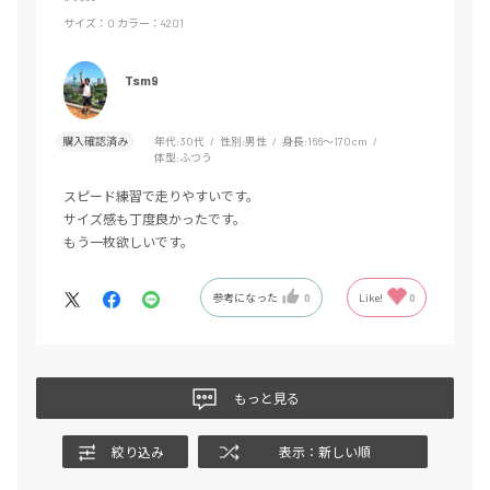
サイズ：O
カラー：4201
Tsm9
購入確認済み
年代:
30代
性別:
男性
身長:
166～170cm
体型:
ふつう
スピード練習で走りやすいです。
サイズ感も丁度良かったです。
もう一枚欲しいです。
参考になった
0
Like!
0
もっと見る
絞り込み
表示：新しい順