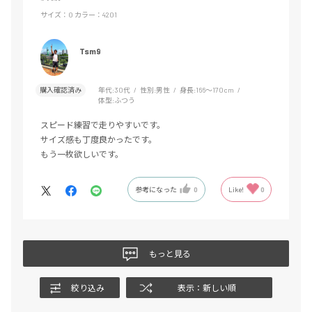
サイズ：O
カラー：4201
Tsm9
購入確認済み
年代:
30代
性別:
男性
身長:
166～170cm
体型:
ふつう
スピード練習で走りやすいです。
サイズ感も丁度良かったです。
もう一枚欲しいです。
参考になった
0
Like!
0
もっと見る
絞り込み
表示：新しい順