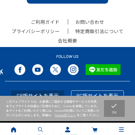
ご利用ガイド
お問い合わせ
プライバシーポリシー
特定商取引法について
会社概要
FOLLOW US
SP版サイトを表示
PC版サイトを表示
このウェブサイトでは、お客様にご提供する情報やサービスの充実、
check
本ウェブサイトの快適なご利用のために、Cookieを使用しています。
本サイトをご利用いただく際には、Cookieの利用についてご同意いた
OK
だいたものとみなします。詳細は、”
Cookieポリシー
”をご覧ください。
Copyright © NISHI Athletic Goods Co.,Ltd. All Rights Reserved.