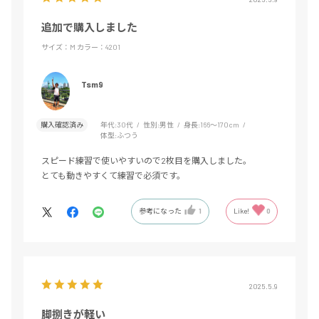
追加で購入しました
サイズ：M
カラー：4201
Tsm9
購入確認済み
年代:
30代
性別:
男性
身長:
166～170cm
体型:
ふつう
スピード練習で使いやすいので2枚目を購入しました。
とても動きやすくて練習で必須です。
参考になった
1
Like!
0
2025.5.9
脚捌きが軽い