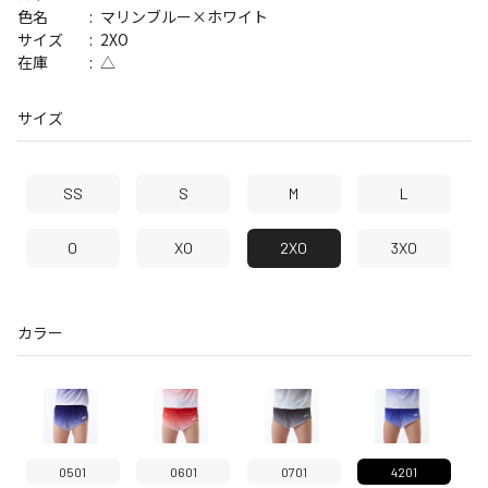
マリンブルー×ホワイト
色名
2XO
サイズ
△
在庫
サイズ
SS
S
M
L
O
XO
2XO
3XO
カラー
0501
0601
0701
4201