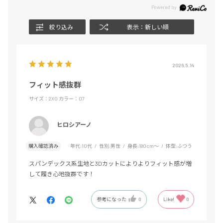
絞り込み
表示：新しい順
2026.5.14
フィット感抜群
サイズ：2XO
カラー：07
ヒロシアーノ
購入確認済み
年代:
10代
性別:
男性
身長:
180cm～
体型:
ふつう
スパンデックス系生地と3Dカットによりよりフィット感が増
して履き心地抜群です！
参考になった
0
Like!
0