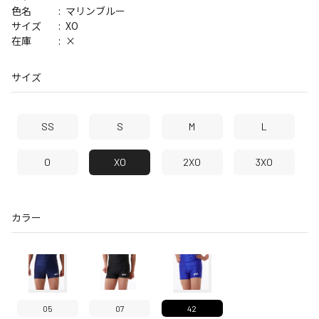
マリンブルー
色名
XO
サイズ
×
在庫
サイズ
SS
S
M
L
O
XO
2XO
3XO
カラー
05
07
42