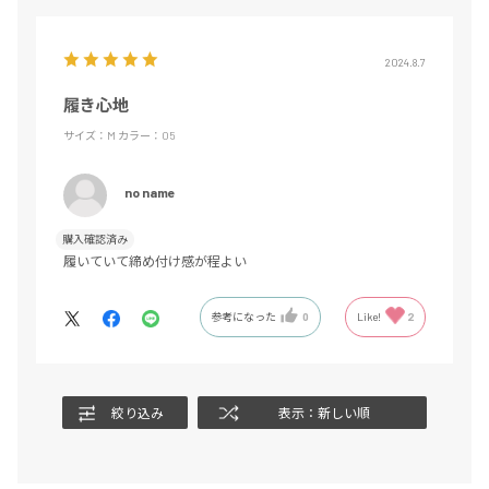
2024.8.7
履き心地
サイズ：M
カラー：05
no name
購入確認済み
履いていて締め付け感が程よい
参考になった
0
Like!
2
絞り込み
表示：新しい順