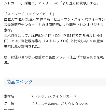
ンドガード」採用で、アスリートの「より速くに貢献」する。
「ストレッチEXウインドガード」
国立大学法人 筑波大学 体育系 ヒューマン・ハイ・パフォーマン
ス先端研究センター との共同研究により開発されたオリジナル
素材。
生地特性として、風速9.0m/ 秒（100m を11.1 秒で走る場合と同条
件）では、当社既存素材（ス トレッチEX）と比較し約9% の空気
抵抗低減が証明された。
股下に縫い目のない設計かつ裏面フラット仕上げで肌当たりを軽
減。
商品スペック
素材名
ストレッチEX ウインドガード
品 質
ポリエステル80%、ポリウレタン20%