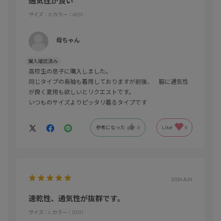
通気性が良い
サイズ：O
カラー：4201
母ちゃん
購入確認済み
高校生の息子に購入しました。
同じタイプの長袖も着用しておりますが前後、 脇に通気性
が良く夏用も欲しいとリクエストです。
いつものサイズよりピッタリ着るタイプです
参考になった
0
Like!
0
2024.8.24
速乾性、通気性が抜群です。
サイズ：L
カラー：0701