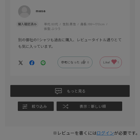
masa
購入確認済み
年代:
60代
性別:
男性
身長:
166～170cm
体型:
ふつう
別の御社のTシャツも過去に購入、レビュータイトル通りとて
も気に入っています。
参考になった
0
Like!
1
もっと見る
絞り込み
表示：新しい順
※レビューを書くには
ログイン
が必要です。