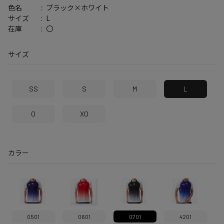
ブラック×ホワイト
色名
L
サイズ
〇
在庫
サイズ
SS
S
M
L
O
XO
カラー
0501
0601
0701
4201