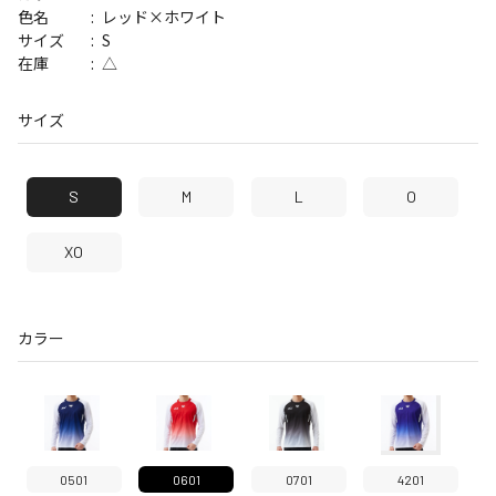
レッド×ホワイト
色名
S
サイズ
△
在庫
サイズ
S
M
L
O
XO
カラー
0501
0601
0701
4201