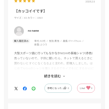
2026.2.9
【カッコイイです】
サイズ：XO
カラー：0601
no name
購入確認済み
年代:
50代
性別:
男性
身長:
171～175cm
体型:
ふつう
大型スポーツ店に行ってもなかなかNISHIの長袖シャツ(赤色)
売っていないので、子供に聞いたら、ネットで買えるときに
買わないとすぐになくなるよと言われ、即購入しました。は
じめてNISHIのシャツを購入するのでサイズをOにするかXOに
するか悩みましたが、大きくてダボっとしても構わないつも
続きを読む
りでXOを購入しました。試着してみて、XOがジャストサイズ
なのでしたのでこれからNISHIの商品を購入する際には、ワン
参考になった
0
Like!
0
サイズ上で購入することを学びました。