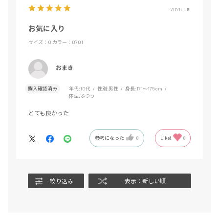
2026.1.19
お気に入り
サイズ：O
カラー：0701
おまき
購入確認済み
年代:
10代
性別:
男性
身長:
171～175cm
体型:
ふつう
とても良かった
参考になった
0
Like!
0
絞り込み
表示：新しい順