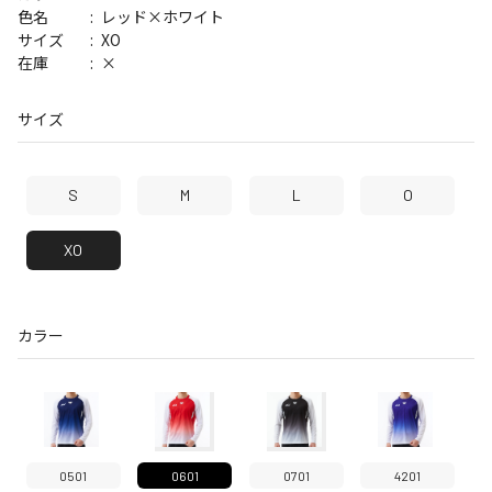
レッド×ホワイト
色名
XO
サイズ
×
在庫
サイズ
S
M
L
O
XO
カラー
0501
0601
0701
4201