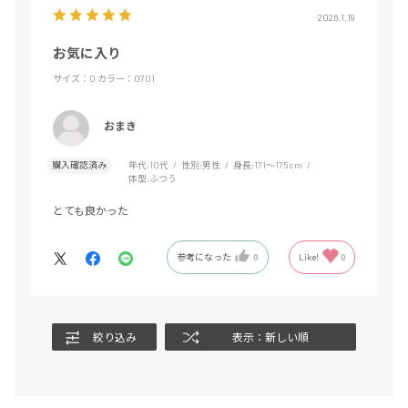
2026.1.19
お気に入り
サイズ：O
カラー：0701
おまき
購入確認済み
年代:
10代
性別:
男性
身長:
171～175cm
体型:
ふつう
とても良かった
参考になった
0
Like!
0
絞り込み
表示：新しい順