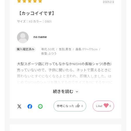
2026.2.9
【カッコイイです】
サイズ：XO
カラー：0601
no name
購入確認済み
年代:
50代
性別:
男性
身長:
171～175cm
体型:
ふつう
大型スポーツ店に行ってもなかなかNISHIの長袖シャツ(赤色)
売っていないので、子供に聞いたら、ネットで買えるときに
買わないとすぐになくなるよと言われ、即購入しました。は
じめてNISHIのシャツを購入するのでサイズをOにするかXOに
するか悩みましたが、大きくてダボっとしても構わないつも
続きを読む
りでXOを購入しました。試着してみて、XOがジャストサイズ
なのでしたのでこれからNISHIの商品を購入する際には、ワン
参考になった
0
Like!
0
サイズ上で購入することを学びました。