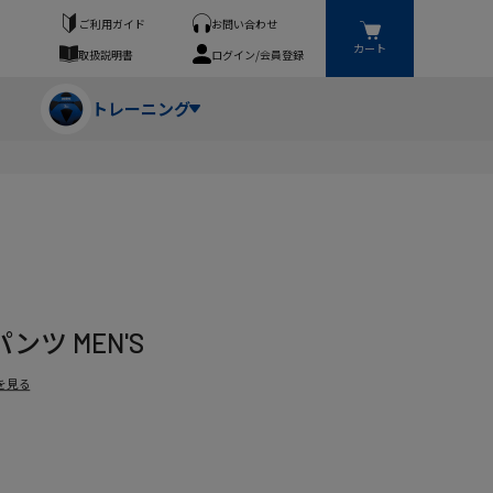
ご利用ガイド
お問い合わせ
カート
取扱説明書
ログイン/会員登録
トレーニング
フパンツ・トランクス
競技（投）
ーブ・牽引
ーニングスーツ
ットネス機器
ツ MEN'S
ト
ハードル・ハードル
を見る