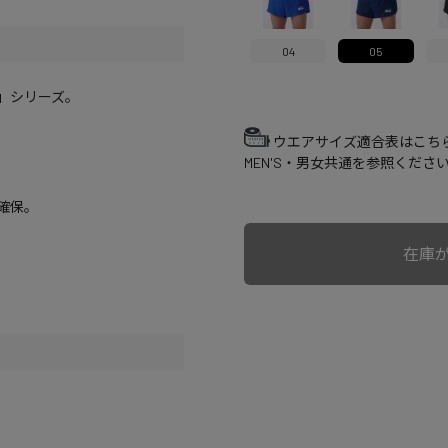
04
05
NE」シリーズ。
ウエアサイズ適合表はこち
MEN'S・男女共通を参照くださ
確保。
在庫