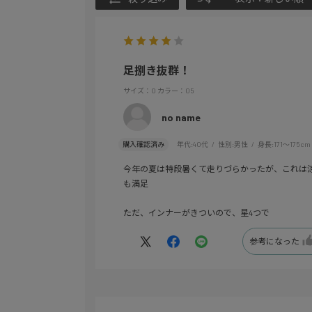
足捌き抜群！
サイズ：O
カラー：05
no name
購入確認済み
年代:
40代
性別:
男性
身長:
171～175cm
今年の夏は特段暑くて走りづらかったが、これは
も満足
ただ、インナーがきついので、星4つで
参考になった