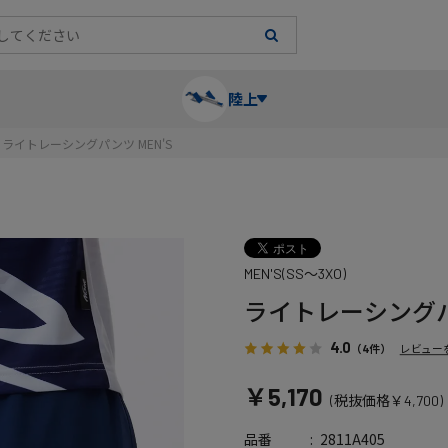
陸上
ライトレーシングパンツ MEN'S
長袖シャツ
陸上競技（跳）
タイム計測
ハー
陸上
チュ
MEN'S(SS～3XO)
レーシングシャツ・タイツ
消耗品・スペアパーツ
パワー
トレ
フィ
ライトレーシングパン
ウインドブレーカー
プライオボックス
ベス
ミニ
4.0
（4件）
レビュー
￥5,170
(税抜価格￥4,700)
ソックス
ラダー・マーカー
手袋
2811A405
品番