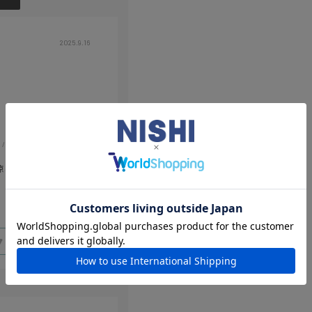
2025.9.16
体型:
大柄
涼しい！素材も軽くとて
0
Like!
0