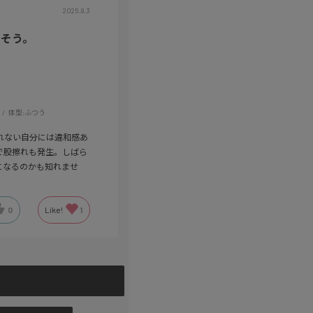
2025.8.3
さそう。
体型:
ふつう
れない自分には違和感あ
で股擦れも発生。しばら
になるのかも知れませ
0
Like!
1