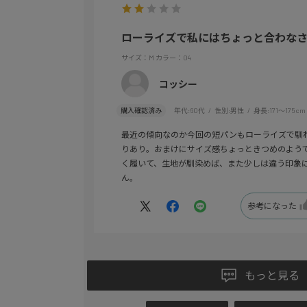
ローライズで私にはちょっと合わな
サイズ：M
カラー：04
コッシー
購入確認済み
年代:
60代
性別:
男性
身長:
171～175cm
最近の傾向なのか今回の短パンもローライズで馴
りあり。おまけにサイズ感ちょっときつめのよう
く履いて、生地が馴染めば、また少しは違う印象
ん。
参考になった
もっと見る