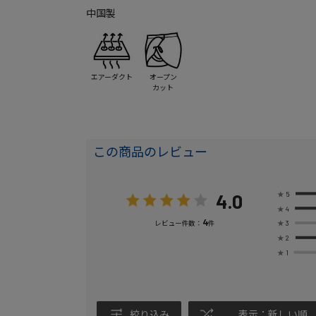
中国製
エアーダクト
オープン
カット
この商品のレビュー
4.0
★
5
★
4
4
★
3
レビュー件数：
件
★
2
★
1
絞り込み
表示：新しい順