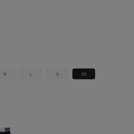
M
L
O
XO