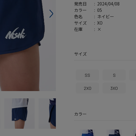
2024/04/08
発売日
バッグ
帽子
05
カラー
ネイビー
色名
XO
サイズ
×
在庫
サイズ
SS
S
2XO
3XO
カラー