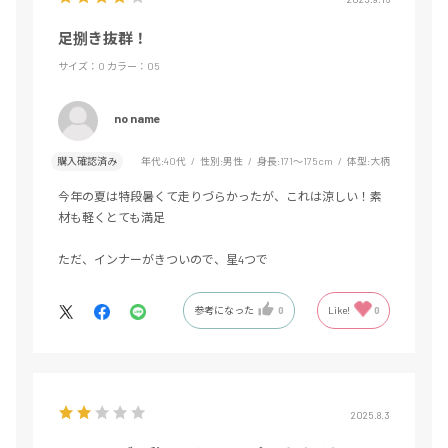
足捌き抜群！
サイズ：O
カラー：05
no name
購入確認済み
年代:
40代
性別:
男性
身長:
171～175cm
体型:
大柄
今年の夏は特段暑くて走りづらかったが、これは涼しい！素
材も軽くとても満足
ただ、インナーがきついので、星4つで
参考になった
0
Like!
0
2025.8.3