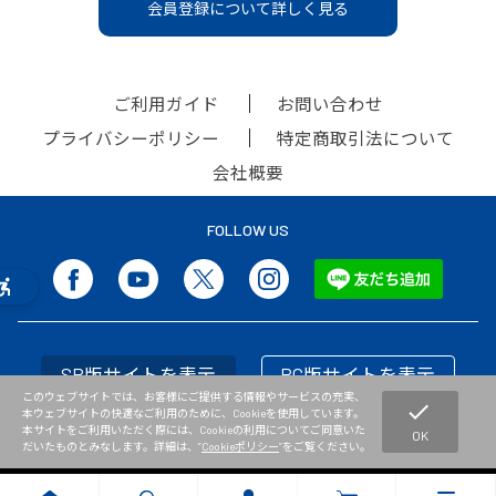
会員登録について詳しく見る
ご利用ガイド
お問い合わせ
プライバシーポリシー
特定商取引法について
会社概要
FOLLOW US
SP版サイトを表示
PC版サイトを表示
このウェブサイトでは、お客様にご提供する情報やサービスの充実、
check
本ウェブサイトの快適なご利用のために、Cookieを使用しています。
本サイトをご利用いただく際には、Cookieの利用についてご同意いた
OK
だいたものとみなします。詳細は、”
Cookieポリシー
”をご覧ください。
Copyright © NISHI Athletic Goods Co.,Ltd. All Rights Reserved.