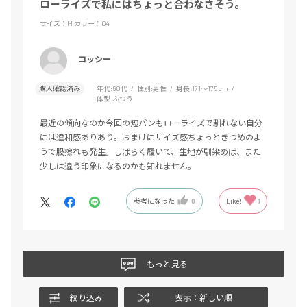
ローライズで私にはちょっと合わなさそう。
サイズ：M
カラー：04
コッシー
購入確認済み
年代:
60代
性別:
男性
身長:
171～175cm
体型:
ふつう
最近の傾向なのか今回の短パンもローライズで馴れない自分
には違和感ありあり。おまけにサイズ感ちょっときつめのよ
うで股擦れも発生。しばらく履いて、生地が馴染めば、また
少しは違う印象になるのかも知れません。
参考になった
0
Like!
1
もっと見る
絞り込み
表示：新しい順